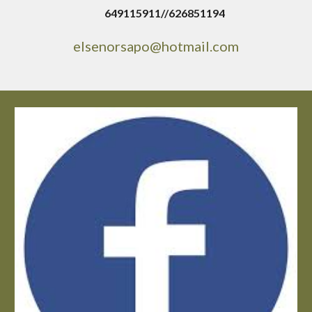
649115911//626851194
elsenorsapo@hotmail.com